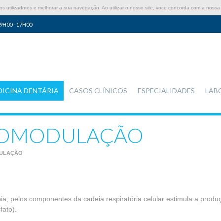
 utilizadores e melhorar a sua navegação. Ao utilizar o nosso site, voce concorda com a nossa 
9H00 - 17H00
DICINA DENTÁRIA
CASOS CLÍNICOS
ESPECIALIDADES
LAB
IOMODULAÇÃO
DULAÇÃO
ia, pelos componentes da cadeia respiratória celular estimula a produ
fato).