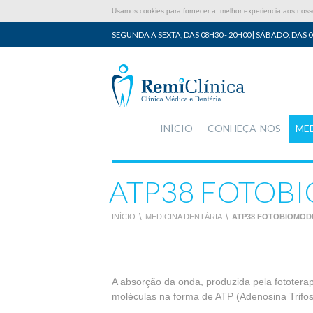
Usamos cookies para fornecer a melhor experiencia aos nossos
SEGUNDA A SEXTA, DAS 08H30 - 20H00 | SÁBADO, DAS 0
INÍCIO
CONHEÇA-NOS
ME
ATP38 FOTOB
INÍCIO
\
MEDICINA DENTÁRIA
\
ATP38 FOTOBIOMO
A absorção da onda, produzida pela fototerap
moléculas na forma de ATP (Adenosina Trifos