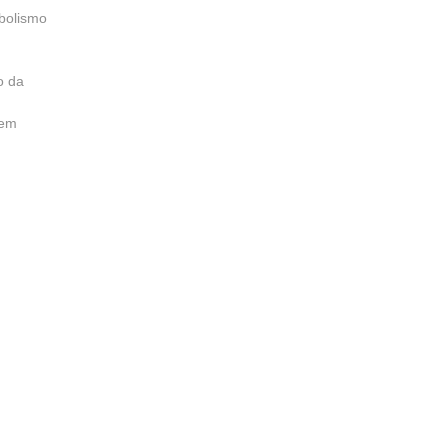
abolismo
o da
 em