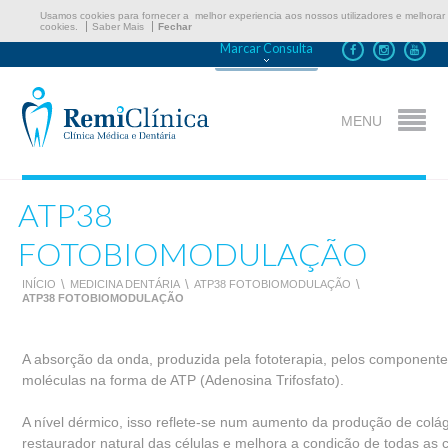
Usamos cookies para fornecer a melhor experiencia aos nossos utilizadores e melhorar 
cookies.
Saber Mais
Fechar
Marcar Consulta
MENU
ATP38
FOTOBIOMODULAÇÃO
INÍCIO
\
MEDICINA DENTÁRIA
\
ATP38 FOTOBIOMODULAÇÃO
\
ATP38 FOTOBIOMODULAÇÃO
A absorção da onda, produzida pela fototerapia, pelos componentes
moléculas na forma de ATP (Adenosina Trifosfato).
A nível dérmico, isso reflete-se num aumento da produção de colág
restaurador natural das células e melhora a condição de todas as