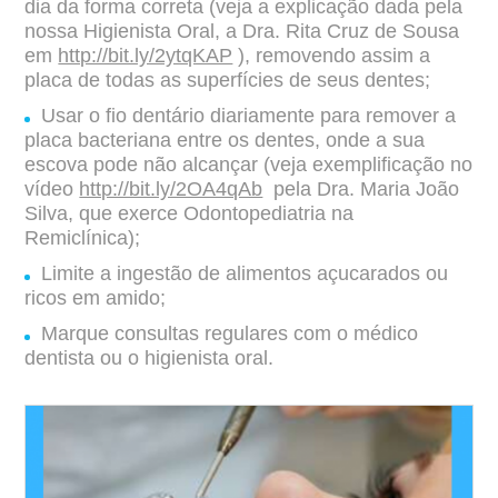
dia da forma correta (veja a explicação
dada pela
nossa Higienista Oral, a Dra. Rita Cruz de Sousa
em
http://bit.ly/2ytqKAP
),
removendo assim a
placa de todas as superfícies de seus dentes;
Usar o fio dentário diariamente para remover a
placa bacteriana entre os dentes, onde
a sua
escova pode não alcançar (veja exemplificação no
vídeo
http://bit.ly/2OA4qAb
pela Dra. Maria João
Silva, que exerce Odontopediatria na
Remiclínica);
Limite a ingestão de alimentos açucarados ou
ricos em amido;
Marque consultas regulares com o médico
dentista ou o higienista oral.