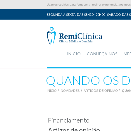
Usamos cookies para fornecer a melhor experiencia aos nossos
SEGUNDA A SEXTA, DAS 08H30 - 20H00 | SÁBADO, DAS 0
INÍCIO
CONHEÇA-NOS
ME
QUANDO OS DE
INÍCIO
\
NOVIDADES
\
ARTIGOS DE OPINIÃO
\
QUAN
Financiamento
Artigos de opinião