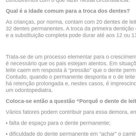
concluiremos
com o que fazer nessa circunstância.
Qual é a idade comum para a troca dos dentes?
As crianças, por norma, contam com 20 dentes de lei
32 dentes permanentes. A troca da primeira dentição
e a substituição completa pode durar até aos 12 ou 
Trata-se de um processo elementar para o cresciment
é
necessário que os pais estejam atentos. Em situaç
leite
caem em resposta à “pressão” que o dente perm
Contudo, quando o permanente desponta e o de leite a
há
retenção prolongada e, nestes casos, é imprescind
um
odontopediatra.
Coloca-se então a questão “Porquê o dente de lei
Vários fatores podem contribuir para essa demora, e
• falta de espaço para o dente permanente;
• dificuldade do dente permanente em “achar” o cami