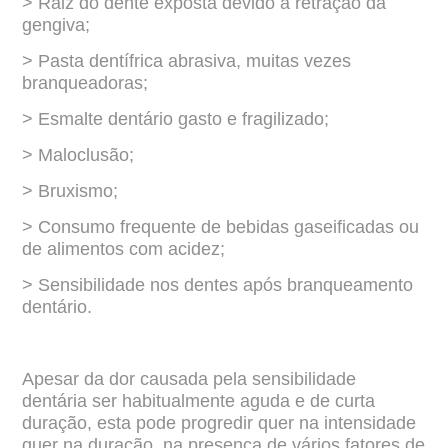
> Raiz do dente exposta devido à retração da
gengiva;
> Pasta dentífrica abrasiva, muitas vezes
branqueadoras;
> Esmalte dentário gasto e fragilizado;
> Maloclusão;
> Bruxismo;
> Consumo frequente de bebidas gaseificadas ou
de alimentos com acidez;
> Sensibilidade nos dentes após branqueamento
dentário.
Apesar da dor causada pela sensibilidade
dentária ser habitualmente aguda e de
curta
duração, esta pode progredir quer na intensidade
quer na duração, na presença de
vários fatores de