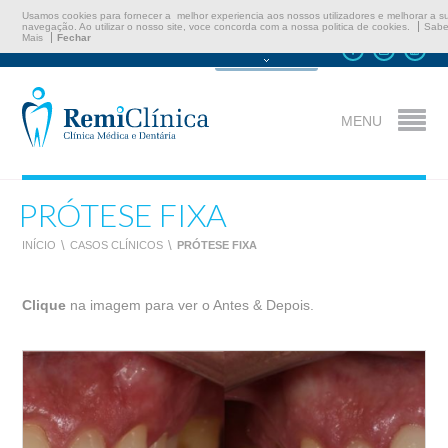
Usamos cookies para fornecer a melhor experiencia aos nossos utilizadores e melhorar a s
navegação. Ao utilizar o nosso site, voce concorda com a nossa politica de cookies.
Sabe
Mais
Fechar
Marcar Consulta
MENU
PRÓTESE FIXA
INÍCIO
\
CASOS CLÍNICOS
\
PRÓTESE FIXA
Clique
na imagem para ver o Antes & Depois.