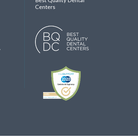
Best Quality Dental
Centers
A