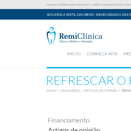
Usamos cookies para fornecer a melhor experiencia aos nossos
SEGUNDA A SEXTA, DAS 08H30 - 20H00 | SÁBADO, DAS 0
INÍCIO
CONHEÇA-NOS
ME
REFRESCAR O H
INÍCIO
\
NOVIDADES
\
ARTIGOS DE OPINIÃO
\
REFR
Financiamento
Artigos de opinião