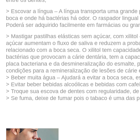
entre os dentes;
> Escovar a língua – A língua transporta uma grande 
boca e
onde há bactérias há odor. O raspador lingual
Poderá ser adquirido
facilmente em farmácias ou gran
> Mastigar pastilhas elásticas sem açúcar, com xilitol
açúcar
aumentam o fluxo de saliva e reduzem a proba
relacionado com
a boca seca. O xilitol tem capacidad
bactérias que
provocam a cárie dentária, tem a capac
placa bacteriana e
da desmineralização do esmalte, p
condições para a
remineralização de lesões de cárie e
> Beber muita água – Ajudará a evitar a boca seca, e
> Evitar beber bebidas alcoólicas e bebidas com cafe
> Troque sua escova de dentes com regularidade, de
> Se fuma, deixe de fumar pois o tabaco é uma das pr