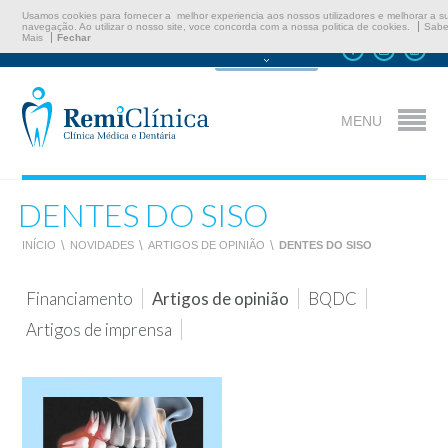
Usamos cookies para fornecer a melhor experiencia aos nossos utilizadores e melhorar a s
navegação. Ao utilizar o nosso site, voce concorda com a nossa politica de cookies.
Sabe
Mais
Fechar
Marcar Consulta
MENU
DENTES DO SISO
INÍCIO
\
NOVIDADES
\
ARTIGOS DE OPINIÃO
\
DENTES DO SISO
Financiamento
Artigos de opinião
BQDC
Artigos de imprensa