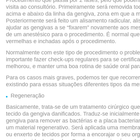
Procedimento que passa por 2 fases, pelo que poder
visita ao consultório. Primeiramente será removida to
acima e abaixo da linha da gengiva, zona em que a 
Posteriormente será feito um alisamento radicular, al
ajudar as gengivas a se “fixarem” novamente aos m
de um anestésico para o procedimento. É normal qu
vermelhas e inchadas após o procedimento.
Normalmente com este tipo de procedimento o problem
importante fazer check-ups regulares para se certifi
melhorou, e manter uma boa rotina de saúde oral par
Para os casos mais graves, podemos ter que recorrer 
existindo
para essas situações diferentes tipos da m
Regeneração
Basicamente, trata-se de um tratamento cirúrgico qu
tecido da gengiva danificados. Traduz-se inicialmen
gengiva para remover as bactérias e a placa bacter
um material regenerativo. Será aplicada uma membra
ou enxerto de tecidos por forma a encorajar o seu o