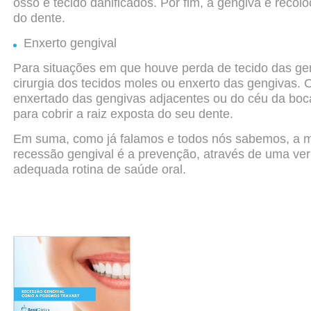
osso e tecido danificados. Por fim, a gengiva é reco
do dente.
Enxerto gengival
Para situações em que houve perda de tecido das ge
cirurgia
dos tecidos moles ou enxerto das gengivas. O
enxertado das
gengivas adjacentes ou do céu da boc
para cobrir
a raiz exposta do seu dente.
Em suma, como já falamos e todos nós sabemos, a m
recessão gengival é a prevenção, através de uma ver
adequada
rotina de saúde oral.