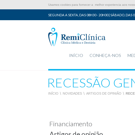
Usamos cookies para fornecer a melhor experiencia aos nossos
SEGUNDA A SEXTA, DAS 08H30 - 20H00 | SÁBADO, DAS 0
INÍCIO
CONHEÇA-NOS
ME
RECESSÃO GE
INÍCIO
\
NOVIDADES
\
ARTIGOS DE OPINIÃO
\
RECE
Financiamento
Artigos de opinião