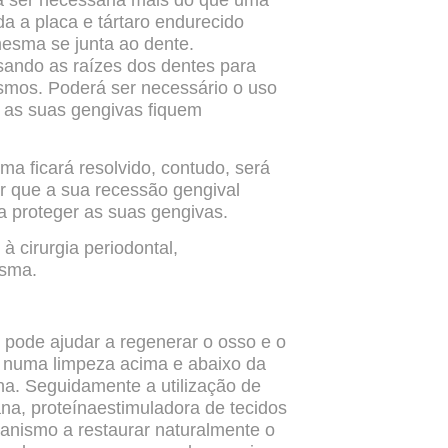
á ser necessária mais do que
uma
da a placa e tártaro
endurecido
mesma se junta ao
dente.
isando as raízes dos
dentes para
esmos. Poderá ser
necessário o uso
e as suas
gengivas fiquem
a ficará resolvido, contudo,
será
car que a sua recessão
gengival
a proteger as suas
gengivas.
à cirurgia periodontal,
esma.
e pode ajudar a regenerar o osso
e o
te numa limpeza acima e
abaixo da
iana. Seguidamente a
utilização de
na, proteína
estimuladora de tecidos
rganismo
a restaurar naturalmente o