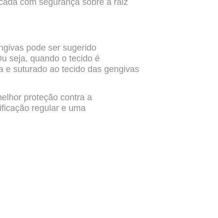
locada
com segurança sobre a raiz
ngivas pode ser sugerido
u seja, quando o tecido é
a e suturado ao tecido das gengivas
elhor proteção contra a
ificação regular e uma