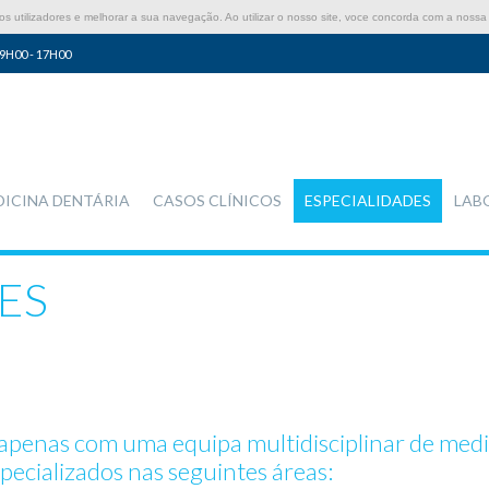
 utilizadores e melhorar a sua navegação. Ao utilizar o nosso site, voce concorda com a nossa 
9H00 - 17H00
DICINA DENTÁRIA
CASOS CLÍNICOS
ESPECIALIDADES
LAB
ES
penas com uma equipa multidisciplinar de medic
ecializados nas seguintes áreas: