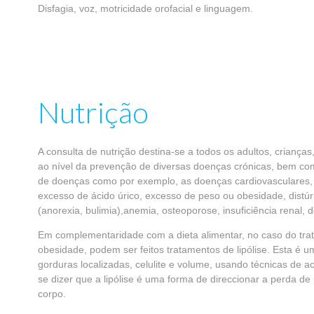
Disfagia, voz, motricidade orofacial e linguagem.
Nutrição
A consulta de nutrição destina-se a todos os adultos, criança
ao nível da prevenção de diversas doenças crónicas, bem c
de doenças como por exemplo, as doenças cardiovasculares, a
excesso de ácido úrico, excesso de peso ou obesidade, distú
(anorexia, bulimia),anemia, osteoporose, insuficiência renal,
Em complementaridade com a dieta alimentar, no caso do tr
obesidade, podem ser feitos tratamentos de lipólise. Esta é u
gorduras localizadas, celulite e volume, usando técnicas de 
se dizer que a lipólise é uma forma de direccionar a perda 
corpo.