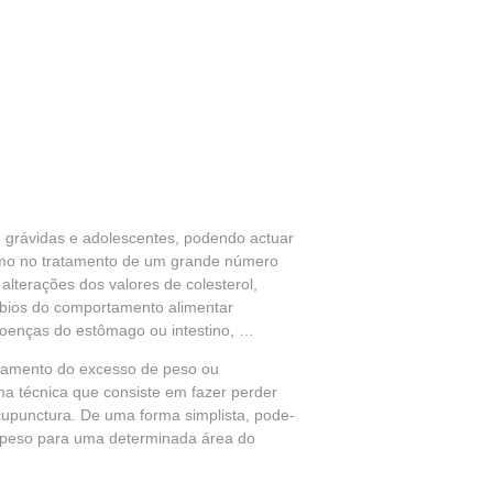
s, grávidas e adolescentes, podendo actuar
omo no tratamento de um grande número
lterações dos valores de colesterol,
rbios do comportamento alimentar
 doenças do estômago ou intestino, …
atamento do excesso de peso ou
ma técnica que consiste em fazer perder
acupunctura. De uma forma simplista, pode-
de peso para uma determinada área do