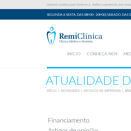
Usamos cookies para fornecer a melhor experiencia aos nossos
SEGUNDA A SEXTA, DAS 08H30 - 20H00 | SÁBADO, DAS 0
INÍCIO
CONHEÇA-NOS
ME
ATUALIDADE D
INÍCIO
\
NOVIDADES
\
ARTIGOS DE IMPRENSA
\
ATU
Financiamento
Artigos de opinião