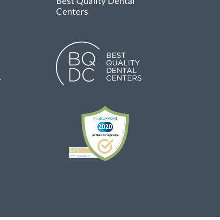
Best Quality Dental
Centers
A