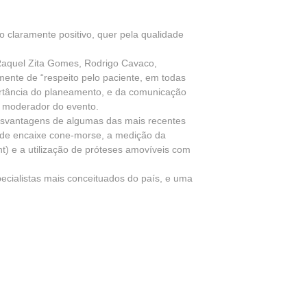
o claramente positivo, quer pela qualidade
Raquel Zita Gomes, Rodrigo Cavaco,
mente de “respeito pelo paciente, em todas
mportância do planeamento, e da comunicação
 o moderador do evento.
esvantagens de algumas das mais recentes
a de encaixe cone-morse, a medição da
nt) e a utilização de próteses amovíveis com
pecialistas mais conceituados do país, e uma