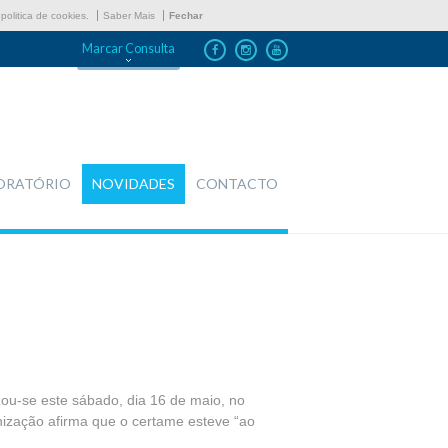
politica de cookies.
Saber Mais
Fechar
Marcar Consulta
ORATÓRIO
NOVIDADES
CONTACTO
zou-se este sábado, dia 16 de maio, no
nização afirma que o certame esteve “ao