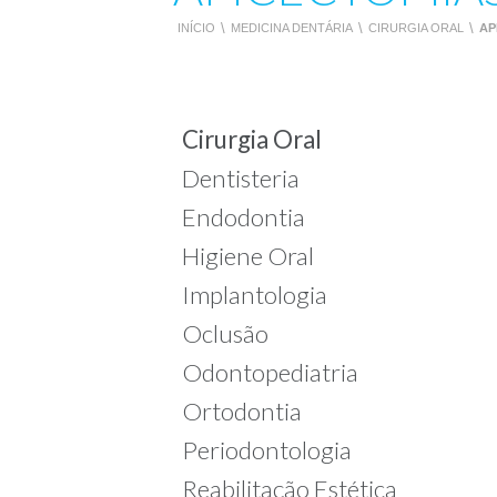
INÍCIO
\
MEDICINA DENTÁRIA
\
CIRURGIA ORAL
\
AP
Cirurgia Oral
Dentisteria
Endodontia
Higiene Oral
Implantologia
Oclusão
Odontopediatria
Ortodontia
Periodontologia
Reabilitação Estética