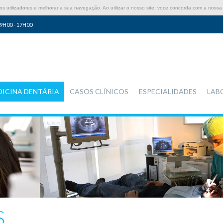
 utilizadores e melhorar a sua navegação. Ao utilizar o nosso site, voce concorda com a nossa 
9H00 - 17H00
DICINA DENTÁRIA
CASOS CLÍNICOS
ESPECIALIDADES
LAB
S