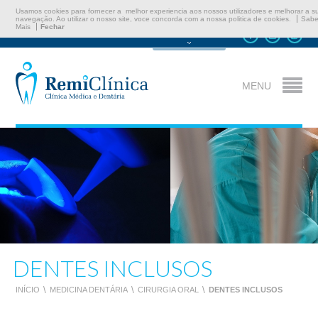
Usamos cookies para fornecer a melhor experiencia aos nossos utilizadores e melhorar a s
navegação. Ao utilizar o nosso site, voce concorda com a nossa politica de cookies.
Sabe
Mais
Fechar
Marcar Consulta
MENU
DENTES INCLUSOS
INÍCIO
\
MEDICINA DENTÁRIA
\
CIRURGIA ORAL
\
DENTES INCLUSOS