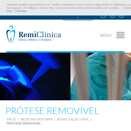
Usamos cookies para fornecer a melhor experiencia aos nossos utilizadores e melhorar a s
navegação. Ao utilizar o nosso site, voce concorda com a nossa politica de cookies.
Sabe
Mais
Fechar
Marcar Consulta
MENU
PRÓTESE REMOVÍVEL
INÍCIO
\
MEDICINA DENTÁRIA
\
REABILITAÇÃO ORAL
\
PRÓTESE REMOVÍVEL