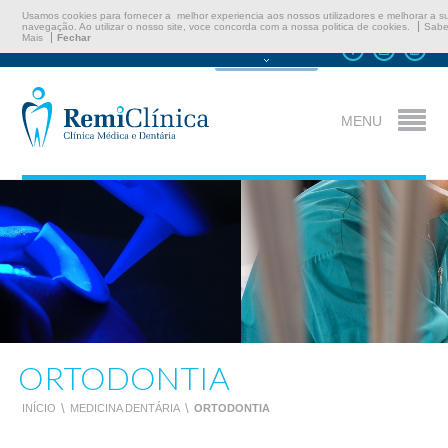
Usamos cookies para fornecer a melhor experiencia aos nossos utilizadores e melhorar a s
navegação. Ao utilizar o nosso site, voce concorda com a nossa politica de cookies.
Sabe
Mais
Fechar
Marcar Consulta
MENU
ORTODONTIA
INÍCIO
\
MEDICINA DENTÁRIA
\
ORTODONTIA