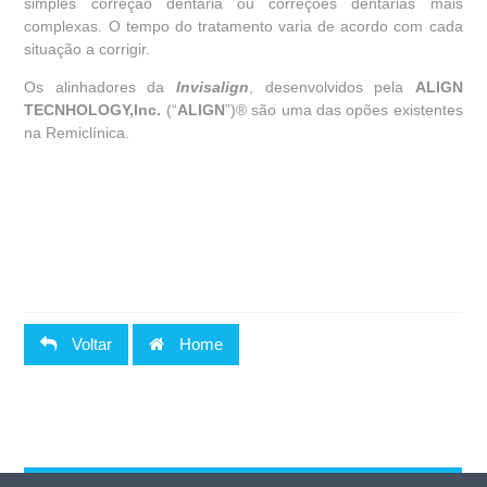
simples correção dentária ou correções dentárias mais
complexas. O tempo do tratamento varia de acordo com cada
situação a corrigir.
Os alinhadores da
Invisalign
, desenvolvidos pela
ALIGN
TECNHOLOGY,Inc.
(“
ALIGN
”)® são uma das opões existentes
na Remiclínica.
Voltar
Home