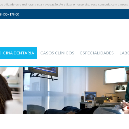
 utilizadores e melhorar a sua navegação. Ao utilizar o nosso site, voce concorda com a nossa 
9H00 - 17H00
DICINA DENTÁRIA
CASOS CLÍNICOS
ESPECIALIDADES
LAB